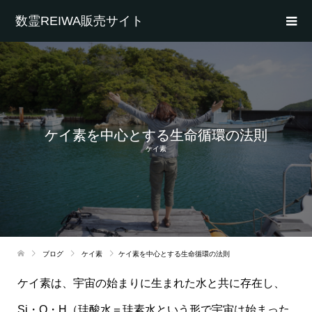
数霊REIWA販売サイト
ケイ素を中心とする生命循環の法則
ケイ素
ブログ
ケイ素
ケイ素を中心とする生命循環の法則
ケイ素は、宇宙の始まりに生まれた水と共に存在し、
Si・O・H（珪酸水＝珪素水という形で宇宙は始まった