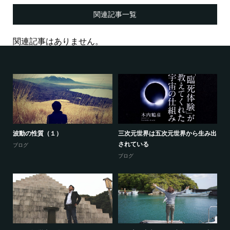
関連記事一覧
関連記事はありません。
波動の性質（１）
三次元世界は五次元世界から生み出
数
されている
ブログ
ア
ブログ
る
平